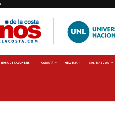
a
. ROSA DE CALCHINES
CAYASTÁ
HELVECIA
COL. MASCÍAS