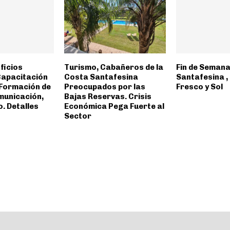
ficios
Turismo, Cabañeros de la
Fin de Semana
Capacitación
Costa Santafesina
Santafesina ,
 Formación de
Preocupados por las
Fresco y Sol
municación,
Bajas Reservas. Crisis
o. Detalles
Económica Pega Fuerte al
Sector