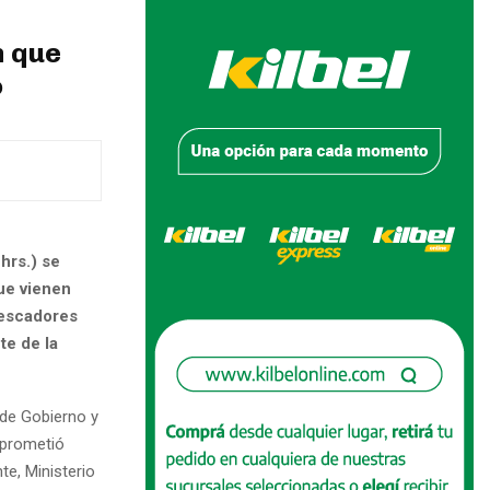
n que
o
hrs.) se
que vienen
pescadores
te de la
 de Gobierno y
s prometió
e, Ministerio