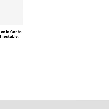
 en la Costa
 Inestable,