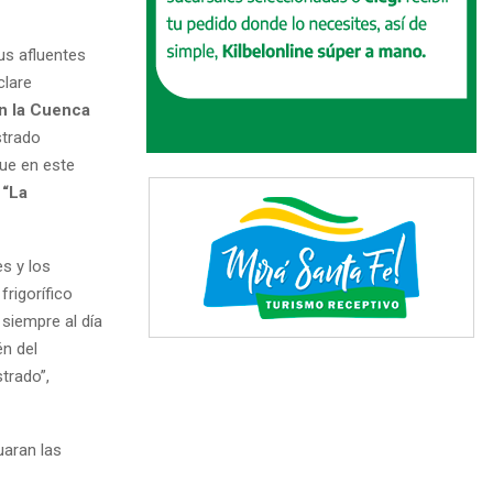
us afluentes
clare
an la Cuenca
strado
que en este
o
“La
s y los
frigorífico
 siempre al día
én del
trado”,
uaran las