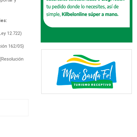
ies:
Ley 12.722)
ción 162/05)
 (Resolución