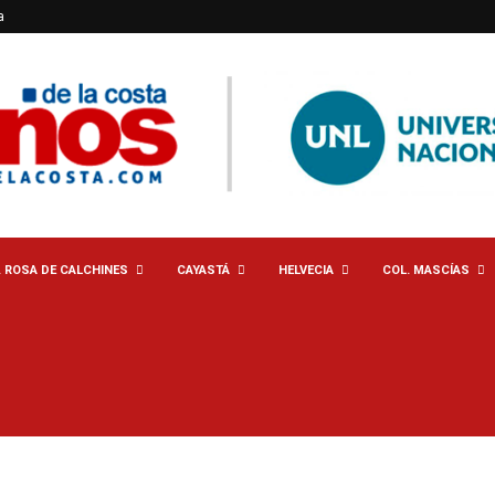
a
. ROSA DE CALCHINES
CAYASTÁ
HELVECIA
COL. MASCÍAS