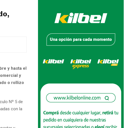
do,
re y hasta el
comercial y
do o rollizo
ículo Nº 5 de
onadas con la
sportar y