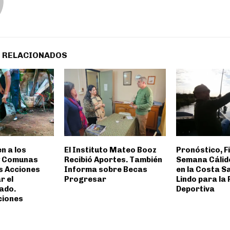
 RELACIONADOS
n a los
El Instituto Mateo Booz
Pronóstico, Fi
y Comunas
Recibió Aportes. También
Semana Cálid
s Acciones
Informa sobre Becas
en la Costa S
r el
Progresar
Lindo para la
ado.
Deportiva
iones