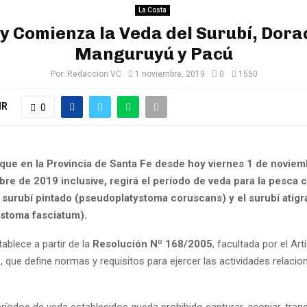
La Costa
y Comienza la Veda del Surubí, Dora
Manguruyú y Pacú
Por:
Redaccion VC
1 noviembre, 2019
0
1550
IR
0
que en la Provincia de Santa Fe desde hoy viernes 1 de noviemb
re de 2019 inclusive, regirá el período de veda para la pesca 
 surubí pintado (pseudoplatystoma coruscans) y el surubí atigra
stoma fasciatum).
ablece a partir de la
Resolución Nº 168/2005
, facultada por el Art
2
, que define normas y requisitos para ejercer las actividades relaci
ríodos de veda establecidos queda prohibido capturar, acopiar, tran