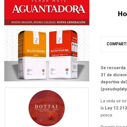
Ho
COMPART
Se recuerda 
31 de diciemb
deportiva del
(pseudoplaty
La veda se est
la
Ley 12.21
pesca.
Durante los pe