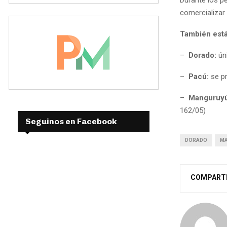
comercializar
También está
–
Dorado:
úni
–
Pacú:
se pr
–
Manguruyú
162/05)
Seguinos en Facebook
DORADO
M
COMPART