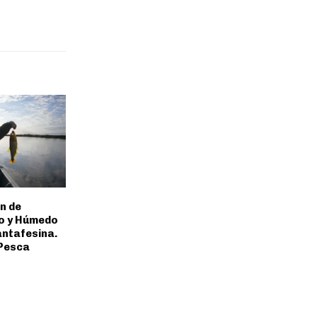
n de
o y Húmedo
antafesina.
 Pesca