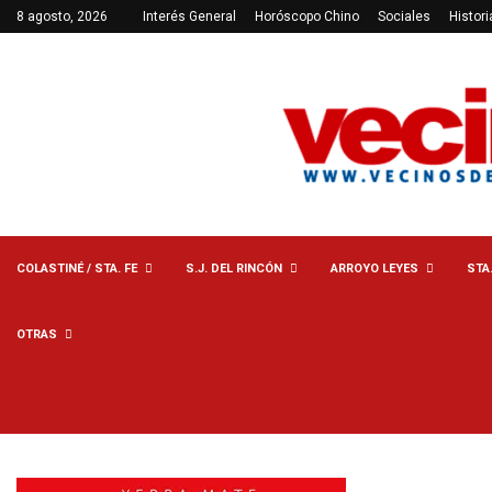
8 agosto, 2026
Interés General
Horóscopo Chino
Sociales
Histori
COLASTINÉ / STA. FE
S.J. DEL RINCÓN
ARROYO LEYES
STA
OTRAS