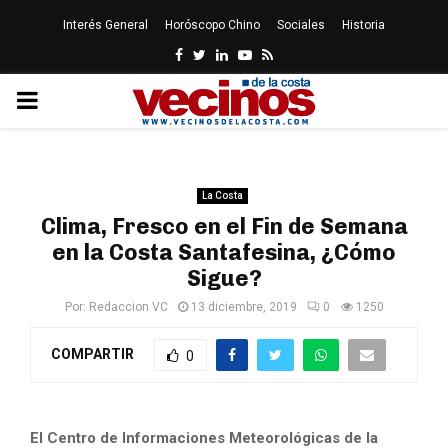
Interés General
Horóscopo Chino
Sociales
Historia
Facebook
Twitter
Linkedin
Youtube
Rss
PRIMARY
MENU
La Costa
Clima, Fresco en el Fin de Semana
en la Costa Santafesina, ¿Cómo
Sigue?
Por:
Redaccion VC
13 diciembre, 2019
0
1250
COMPARTIR
0
El Centro de Informaciones Meteorológicas de la