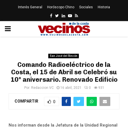
Interés General
Horóscopo Chino
Sociales
Historia
Facebook
Twitter
Linkedin
Youtube
Rss
PRIMARY
MENU
San José del Rincón
Comando Radioeléctrico de la
Costa, el 15 de Abril se Celebró su
10° aniversario. Renovado Edificio
Por:
Redaccion VC
16 abril, 2021
0
931
COMPARTIR
0
Nos informan desde la Jefatura de la Unidad Regional