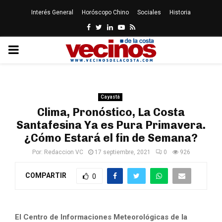
Interés General
Horóscopo Chino
Sociales
Historia
Facebook
Twitter
Linkedin
Youtube
Rss
PRIMARY
MENU
Cayastá
Clima, Pronóstico, La Costa
Santafesina Ya es Pura Primavera.
¿Cómo Estará el fin de Semana?
Por:
Redaccion VC
17 septiembre, 2021
0
926
COMPARTIR
0
El Centro de Informaciones Meteorológicas de la