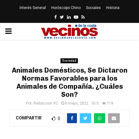
Interés General
Horóscopo Chino
Sociales
Historia
Facebook
Twitter
Linkedin
Youtube
Rss
PRIMARY
MENU
Sociedad
Animales Domésticos, Se Dictaron
Normas Favorables para los
Animales de Compañía. ¿Cuáles
Son?
Por:
Redaccion VC
6 mayo, 2022
0
719
COMPARTIR
0