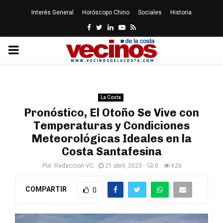
Interés General
Horóscopo Chino
Sociales
Historia
Facebook
Twitter
Linkedin
Youtube
Rss
PRIMARY
MENU
La Costa
Pronóstico, El Otoño Se Vive con
Temperaturas y Condiciones
Meteorológicas Ideales en la
Costa Santafesina
Por:
Redaccion VC
21 abril, 2023
0
626
COMPARTIR
0