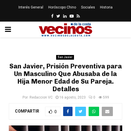
Interés General
Horóscopo Chino
Sociales
Historia
Facebook
Twitter
Linkedin
Youtube
Rss
PRIMARY
MENU
San Javier
San Javier, Prisión Preventiva para
Un Masculino Que Abusaba de la
Hija Menor Edad de Su Pareja.
Detalles
Por:
Redaccion VC
16 agosto, 2023
0
599
COMPARTIR
0