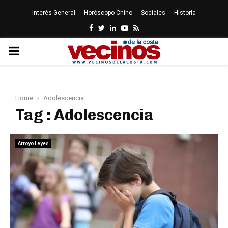
Interés General
Horóscopo Chino
Sociales
Historia
Facebook
Twitter
Linkedin
Youtube
Rss
PRIMARY
MENU
Home
Adolescencia
Tag : Adolescencia
Arroyo Leyes