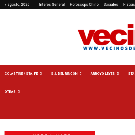
7 agosto, 2026
Interés General
Horóscopo Chino
Sociales
Histori
COLASTINÉ / STA. FE
S.J. DEL RINCÓN
ARROYO LEYES
STA
OTRAS