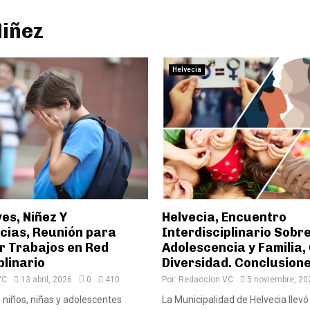
Niñez
Helvecia
es, Niñez Y
Helvecia, Encuentro
cias, Reunión para
Interdisciplinario Sobre
 Trabajos en Red
Adolescencia y Familia,
plinario
Diversidad. Conclusion
VC
13 abril, 2026
0
410
Por:
Redaccion VC
5 noviembre, 20
e niños, niñas y adolescentes
La Municipalidad de Helvecia llev