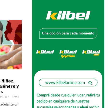
 Niñez,
 Género y
es
25
0
268
ó adelante un