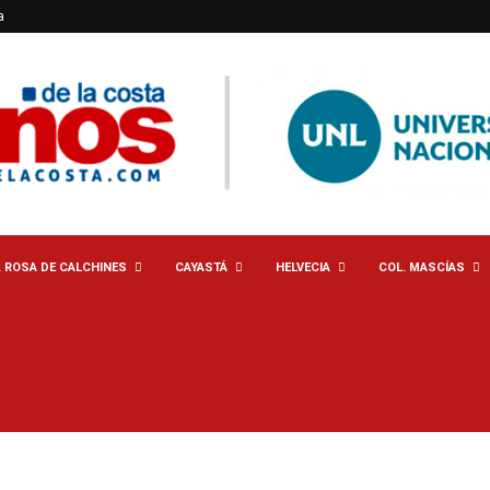
a
. ROSA DE CALCHINES
CAYASTÁ
HELVECIA
COL. MASCÍAS