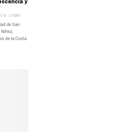
escencia y
0
1081
dad de San
 Niñez,
io de la Costa