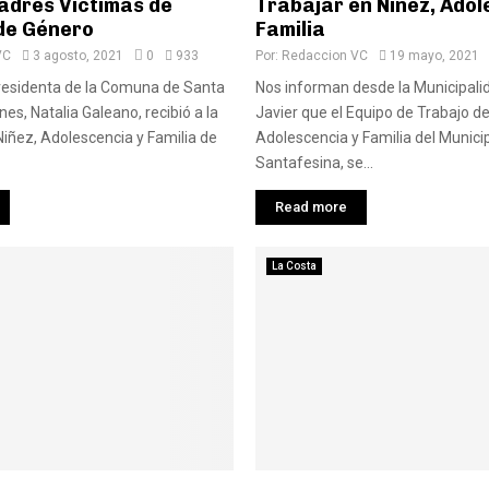
adres Víctimas de
Trabajar en Niñez, Adol
 de Género
Familia
VC
3 agosto, 2021
0
933
Por:
Redaccion VC
19 mayo, 2021
Presidenta de la Comuna de Santa
Nos informan desde la Municipali
es, Natalia Galeano, recibió a la
Javier que el Equipo de Trabajo de
Niñez, Adolescencia y Familia de
Adolescencia y Familia del Municip
Santafesina, se...
Read more
La Costa