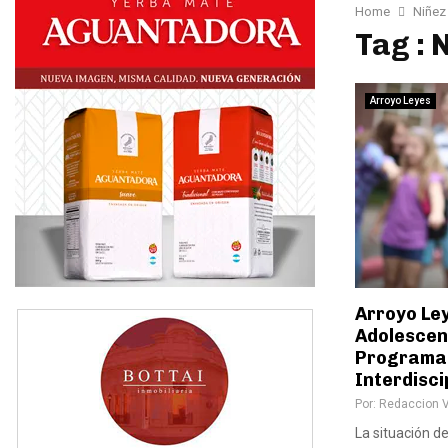
Home
Niñez
Tag : 
Arroyo Leyes
Arroyo Ley
Adolescen
Programar
Interdisci
Por:
Redaccion 
La situación d