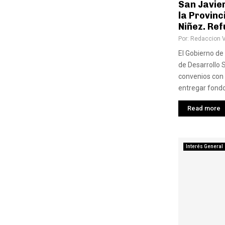
San Javier
la Provinc
Niñez. Ref
Por:
Redaccion 
El Gobierno de 
de Desarrollo S
convenios con
entregar fondo
Read more
Interés General