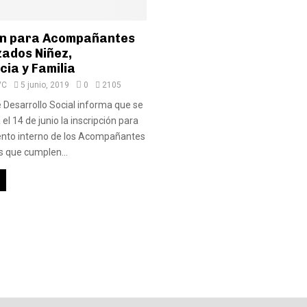
ón para Acompañantes
zados Niñez,
ia y Familia
VC
5 junio, 2019
0
2105
e Desarrollo Social informa que se
el 14 de junio la inscripción para
nto interno de los Acompañantes
 que cumplen...