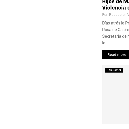
Hijos de M
Violencia
Por:
Redaccion 
Días atrás la 
Rosa de Calchin
Secretaria de 
la...
Read more
San Javier