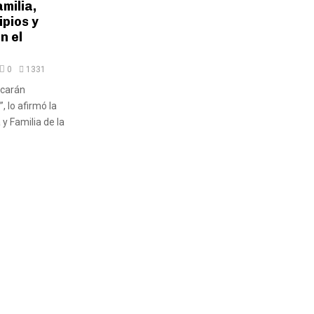
milia,
pios y
n el
0
1331
scarán
”, lo afirmó la
y Familia de la