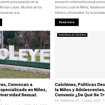
ciente preocupación en la
encuentro interinstitucional convo
Arroyo Leyes. Muchos de los
Servicio Local de Niñez, Adolescen
mueven a la...
Género y Diversidad. De la jornada.
Read more
Santa Rosa de Calchines
yes, Convocan a
Calchines, Políticas De
specializado en Niñez,
la Niños y Adolescentes
iversidad Sexual.
Convenio ¿De Qué Se T
s
Por:
Redaccion VC
3 junio, 2022