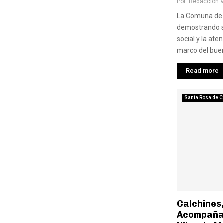
Por:
Redaccion 
La Comuna de 
demostrando s
social y la aten
marco del buen
Read more
Santa Rosa de C
Calchines,
Acompañam