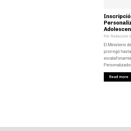
Inscripci
Personali
Adolescenc
Por:
Redaccion 
El Ministerio d
prorrogó hasta 
escalafonamie
Personalizados
Read more