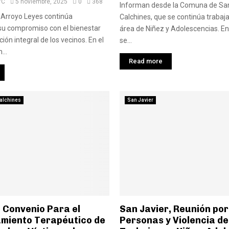
VC
5 noviembre, 2025
0
368
Informan desde la Comuna de Sa
Arroyo Leyes continúa
Calchines, que se continúa trabaj
u compromiso con el bienestar
área de Niñez y Adolescencias. En 
ción integral de los vecinos. En el
se...
...
Read more
alchines
San Javier
 Convenio Para el
San Javier, Reunión por
iento Terapéutico de
Personas y Violencia de