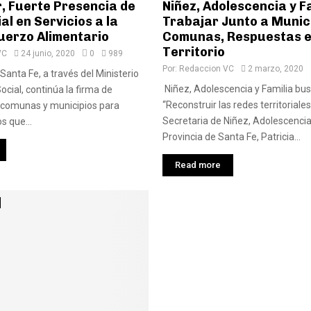
, Fuerte Presencia de
Niñez, Adolescencia y Fa
ial en Servicios a la
Trabajar Junto a Munici
uerzo Alimentario
Comunas, Respuestas e
Territorio
VC
24 junio, 2020
0
989
Por:
Redaccion VC
2 marzo, 2020
Santa Fe, a través del Ministerio
Niñez, Adolescencia y Familia bu
ocial, continúa la firma de
“Reconstruir las redes territoriales
 comunas y municipios para
Secretaria de Niñez, Adolescencia 
s que...
Provincia de Santa Fe, Patricia...
Read more