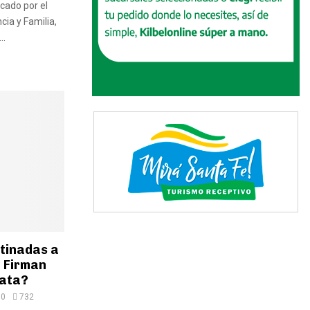
cado por el
cia y Familia,
..
stinadas a
. Firman
rata?
0
732