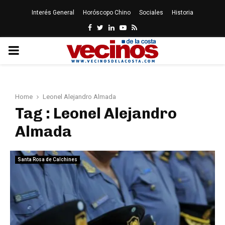
Interés General
Horóscopo Chino
Sociales
Historia
Facebook
Twitter
Linkedin
Youtube
Rss
PRIMARY
MENU
Home
Leonel Alejandro Almada
Tag : Leonel Alejandro
Almada
Santa Rosa de Calchines