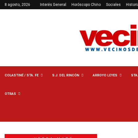
8 agosto, 2026
Interés General
Horóscopo Chino
Sociales
Histori
COLASTINÉ / STA. FE
S.J. DEL RINCÓN
ARROYO LEYES
STA
OTRAS