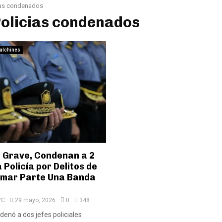
ias condenados
Policias condenados
alchines
, Grave, Condenan a 2
a Policía por Delitos de
rmar Parte Una Banda
VC
29 mayo, 2026
0
348
denó a dos jefes policiales