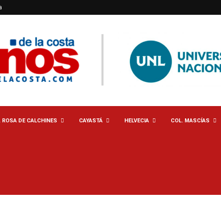
a
. ROSA DE CALCHINES
CAYASTÁ
HELVECIA
COL. MASCÍAS