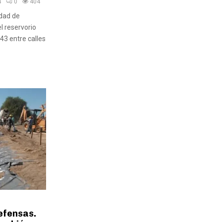
4
0
404
udad de
l reservorio
 43 entre calles
efensas.