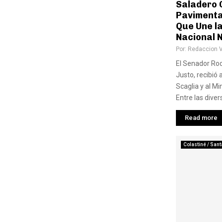
Saladero 
Pavimenta
Que Une l
Nacional N
Por:
Redaccion 
El Senador Ro
Justo, recibió
Scaglia y al Mi
Entre las diver
Read more
Colastiné / Sant