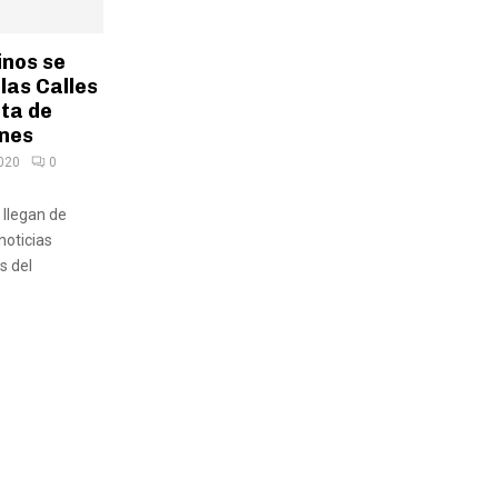
inos se
las Calles
lta de
ones
2020
0
 llegan de
noticias
s del