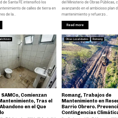
d de Santa FE intensificó los
del Ministerio de Obras Públicas, 
ntenimiento de calles de tierra en
avanzando en el ambicioso plan 
es de la...
mantenimiento y refuerzo...
Read more
alchines
Otras Localidades
Romang
, SAMCo, Comienzan
Romang, Trabajos de
Mantenimiento, Tras el
Mantenimiento en Reser
 Abandono en el Que
Barrio Obrero. Prevenc
do
Contingencias Climátic