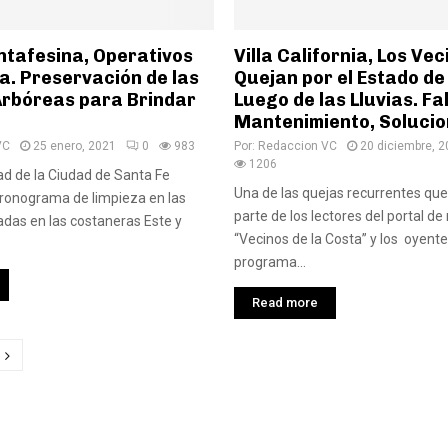
ntafesina, Operativos
Villa California, Los Vec
a. Preservación de las
Quejan por el Estado de 
Arbóreas para Brindar
Luego de las Lluvias. Fa
Mantenimiento, Soluci
VC
25 enero, 2021
0
983
Por:
Redaccion VC
20 diciembre, 
1206
ad de la Ciudad de Santa Fe
Una de las quejas recurrentes que
cronograma de limpieza en las
parte de los lectores del portal de 
adas en las costaneras Este y
“Vecinos de la Costa” y los oyente
programa...
Read more
ción
das