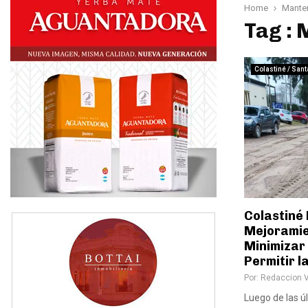
Home
Mante
Tag :
Colastiné / Sant
Colastiné 
Mejoramie
Minimizar 
Permitir l
Por:
Redaccion 
Luego de las ú