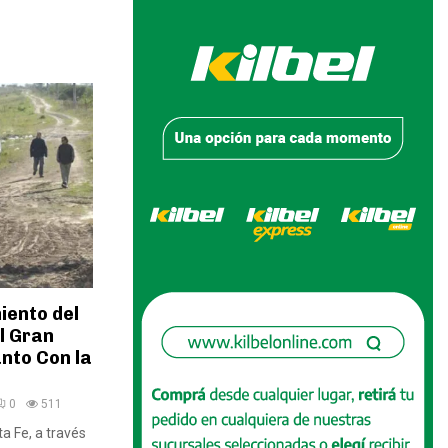
iento del
l Gran
nto Con la
0
511
ta Fe, a través