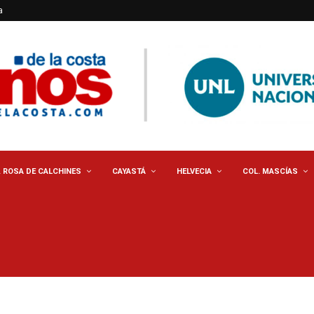
a
. ROSA DE CALCHINES
CAYASTÁ
HELVECIA
COL. MASCÍAS