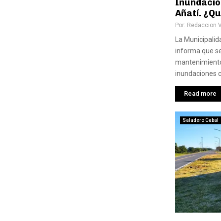
Inundacion
Añatí. ¿Q
Por:
Redaccion 
La Municipalid
informa que se
mantenimiento
inundaciones c
Read more
Saladero Cabal