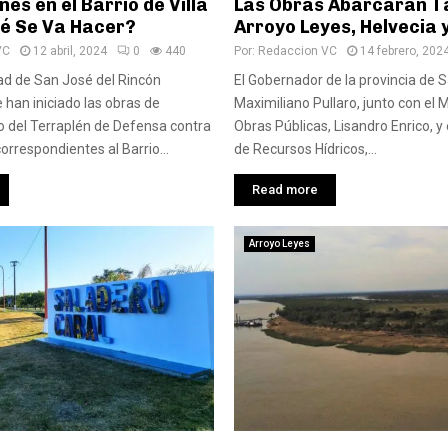
es en el Barrio de Villa
Las Obras Abarcarán T
ué Se Va Hacer?
Arroyo Leyes, Helvecia 
VC
12 abril, 2024
0
440
Por:
Redaccion VC
14 febrero, 202
ad de San José del Rincón
El Gobernador de la provincia de S
 han iniciado las obras de
Maximiliano Pullaro, junto con el M
 del Terraplén de Defensa contra
Obras Públicas, Lisandro Enrico, y 
orrespondientes al Barrio...
de Recursos Hídricos,...
Read more
Arroyo Leyes