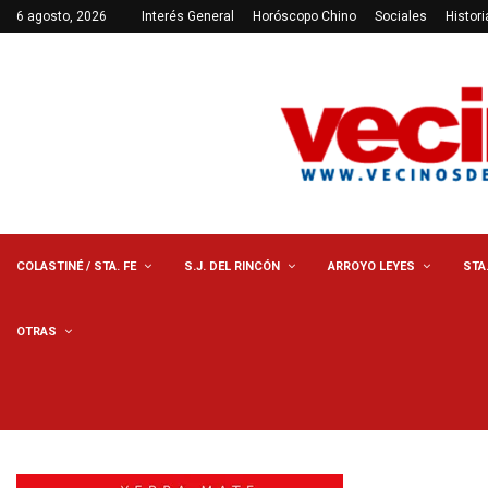
6 agosto, 2026
Interés General
Horóscopo Chino
Sociales
Histori
COLASTINÉ / STA. FE
S.J. DEL RINCÓN
ARROYO LEYES
STA
OTRAS