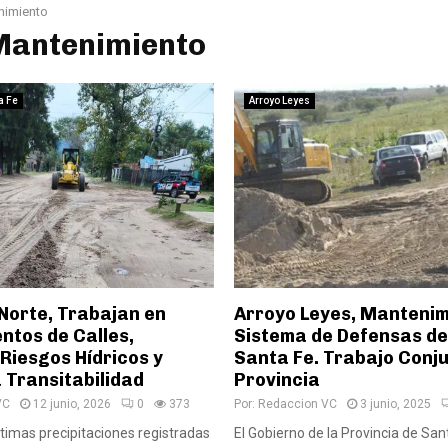
nimiento
 Mantenimiento
a Fe
Arroyo Leyes
Norte, Trabajan en
Arroyo Leyes, Mantenim
ntos de Calles,
Sistema de Defensas de
Riesgos Hídricos y
Santa Fe. Trabajo Conju
a Transitabilidad
Provincia
VC
12 junio, 2026
0
373
Por:
Redaccion VC
3 junio, 2025
ltimas precipitaciones registradas
El Gobierno de la Provincia de San