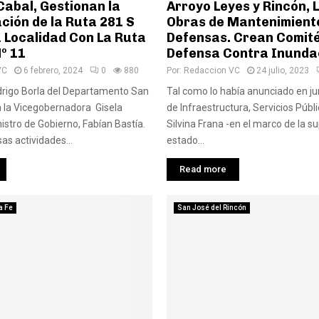
Cabal, Gestionan la
Arroyo Leyes y Rincón, L
ción de la Ruta 281 S
Obras de Mantenimiento
a Localidad Con La Ruta
Defensas. Crean Comité
º 11
Defensa Contra Inunda
VC
6 febrero, 2024
0
880
Por:
Redaccion VC
24 julio, 2023
drigo Borla del Departamento San
Tal como lo había anunciado en jun
 a la Vicegobernadora Gisela
de Infraestructura, Servicios Públi
nistro de Gobierno, Fabían Bastía.
Silvina Frana -en el marco de la su
sas actividades...
estado...
Read more
a Fe
San José del Rincón