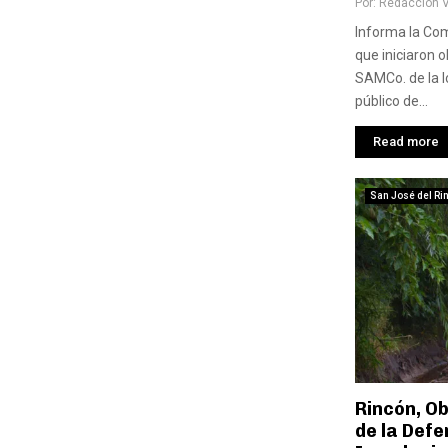
Por:
Redaccion 
Informa la Co
que iniciaron 
SAMCo. de la lo
público de...
Read more
San José del Ri
Rincón, O
de la Def