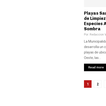
Playas Sa
de Limpiez
Especies 
Sombra
Por:
Redaccion 
La Municipalid
desarrolla un 
playas de ubic
Oeste, las...
Read more
Pagina
1
2
de
entra