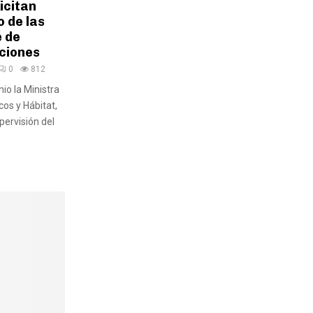
icitan
 de las
 de
ciones
0
812
io la Ministra
cos y Hábitat,
pervisión del