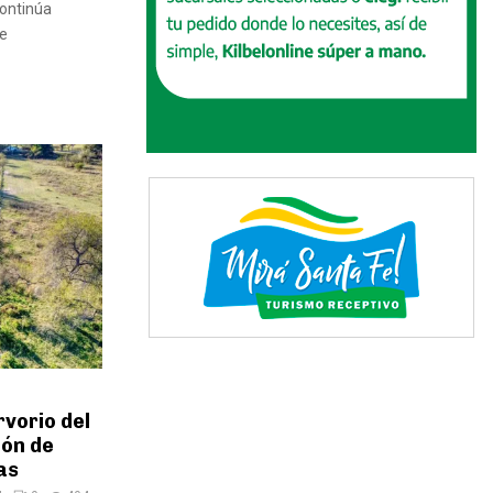
continúa
de
vorio del
ión de
as