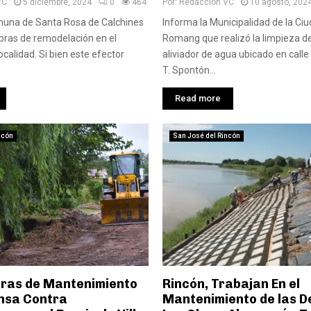
VC
5 diciembre, 2024
0
464
Por:
Redaccion VC
10 agosto, 202
muna de Santa Rosa de Calchines
Informa la Municipalidad de la Ci
obras de remodelación en el
Romang que realizó la limpieza de
calidad. Si bien este efector
aliviador de agua ubicado en calle
T. Spontón...
Read more
ncón
San José del Rincón
bras de Mantenimiento
Rincón, Trabajan En el
ensa Contra
Mantenimiento de las D