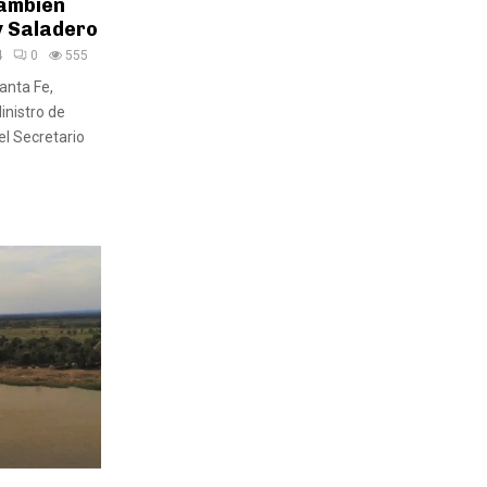
ambién
y Saladero
4
0
555
anta Fe,
inistro de
el Secretario