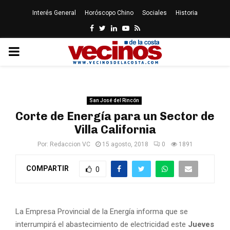
Interés General
Horóscopo Chino
Sociales
Historia
Facebook
Twitter
Linkedin
Youtube
Rss
PRIMARY
MENU
San José del Rincón
Corte de Energía para un Sector de
Villa California
Por:
Redaccion VC
15 agosto, 2018
0
1891
COMPARTIR
0
La Empresa Provincial de la Energía informa que se
interrumpirá el abastecimiento de electricidad este
Jueves