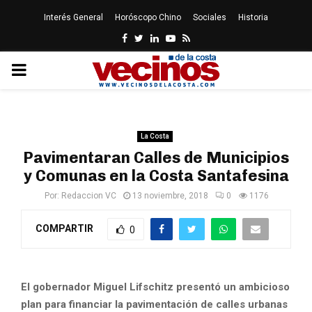
Interés General
Horóscopo Chino
Sociales
Historia
Facebook
Twitter
Linkedin
Youtube
Rss
PRIMARY
MENU
La Costa
Pavimentaran Calles de Municipios
y Comunas en la Costa Santafesina
Por:
Redaccion VC
13 noviembre, 2018
0
1176
COMPARTIR
0
El gobernador Miguel Lifschitz presentó un ambicioso
plan para financiar la pavimentación de calles urbanas