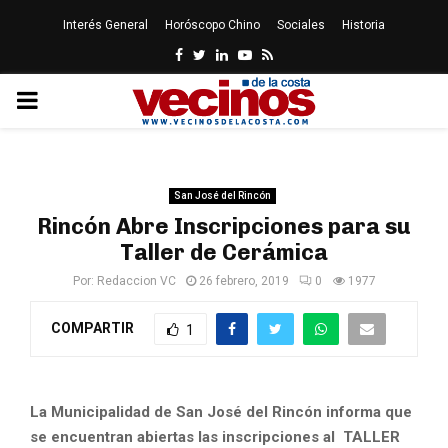
Interés General
Horóscopo Chino
Sociales
Historia
Facebook
Twitter
Linkedin
Youtube
Rss
PRIMARY
MENU
San José del Rincón
Rincón Abre Inscripciones para su
Taller de Cerámica
Por:
Redaccion VC
26 febrero, 2019
0
1977
COMPARTIR
1
La Municipalidad de San José del Rincón informa que
se encuentran abiertas las inscripciones al TALLER