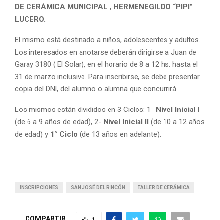
DE CERÁMICA MUNICIPAL , HERMENEGILDO “PIPI”
LUCERO.
El mismo está destinado a niños, adolescentes y adultos.
Los interesados en anotarse deberán dirigirse a Juan de
Garay 3180 ( El Solar), en el horario de 8 a 12 hs. hasta el
31 de marzo inclusive. Para inscribirse, se debe presentar
copia del DNI, del alumno o alumna que concurrirá.
Los mismos están divididos en 3 Ciclos: 1-
Nivel Inicial I
(de 6 a 9 años de edad), 2-
Nivel Inicial II
(de 10 a 12 años
de edad) y
1° Ciclo
(de 13 años en adelante).
INSCRIPCIONES
SAN JOSÉ DEL RINCÓN
TALLER DE CERÁMICA
COMPARTIR
1