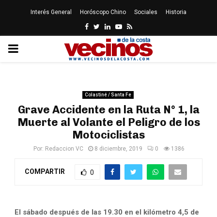
Interés General
Horóscopo Chino
Sociales
Historia
Facebook
Twitter
Linkedin
Youtube
Rss
PRIMARY
MENU
Colastiné / Santa Fe
Grave Accidente en la Ruta N° 1, la
Muerte al Volante el Peligro de los
Motociclistas
Por:
Redaccion VC
8 diciembre, 2019
0
1386
COMPARTIR
0
El sábado después de las 19.30
en el kilómetro 4,5 de