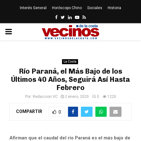
Interés General
Horóscopo Chino
Sociales
Historia
Facebook
Twitter
Linkedin
Youtube
Rss
PRIMARY
MENU
La Costa
Río Paraná, el Más Bajo de los
Últimos 40 Años, Seguirá Así Hasta
Febrero
Por:
Redaccion VC
2 enero, 2020
0
1220
COMPARTIR
0
Afirman que el caudal del río Paraná es el más bajo de