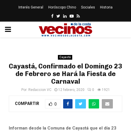
Interés General
Horóscopo Chino
Sociales
Historia
Facebook
Twitter
Linkedin
Youtube
Rss
PRIMARY
MENU
Cayastá
Cayastá, Confirmado el Domingo 23
de Febrero se Hará la Fiesta de
Carnaval
Por:
Redaccion VC
12 febrero, 2020
0
1921
COMPARTIR
0
Informan desde la Comuna de Cayastá que el día 23