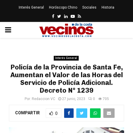
Interés General
Horóscopo Chino
Sociales
Historia
Facebook
Twitter
Linkedin
Youtube
Rss
PRIMARY
MENU
Interés General
Policía de la Provincia de Santa Fe,
Aumentan el Valor de las Horas del
Servicio de Policía Adicional.
Decreto N° 1239
Por:
Redaccion VC
27 junio, 2023
0
705
COMPARTIR
0