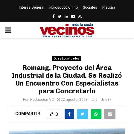
Interés General
Horóscopo Chino
Sociales
Historia
Facebook
Twitter
Linkedin
Youtube
Rss
PRIMARY
MENU
Otras Localidades
Romang, Proyecto del Área
Industrial de la Ciudad. Se Realizó
Un Encuentro Con Especialistas
para Concretarlo
Por:
Redaccion VC
22 agosto, 2023
0
537
COMPARTIR
0