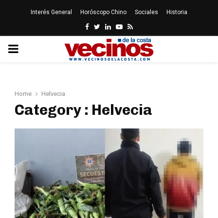
Interés General
Horóscopo Chino
Sociales
Historia
Facebook
Twitter
Linkedin
Youtube
Rss
PRIMARY
MENU
Home
Helvecia
Category : Helvecia