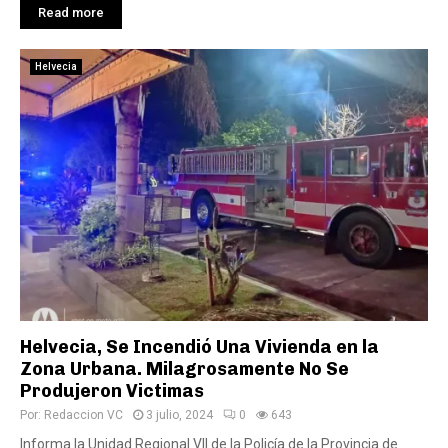
Read more
Helvecia
Helvecia, Se Incendió Una Vivienda en la
Zona Urbana. Milagrosamente No Se
Produjeron Victimas
Por:
Redaccion VC
3 julio, 2024
0
643
Informa la Unidad Regional VII de la Policía de la Provincia de