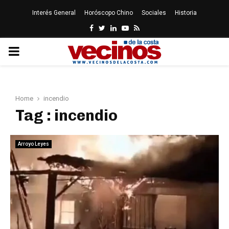
Interés General
Horóscopo Chino
Sociales
Historia
Facebook
Twitter
Linkedin
Youtube
Rss
PRIMARY
MENU
Home
incendio
Tag : incendio
Arroyo Leyes