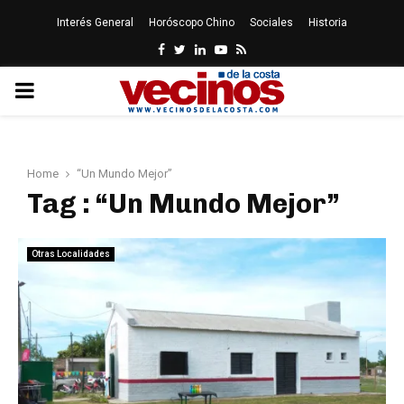
Interés General
Horóscopo Chino
Sociales
Historia
Facebook
Twitter
Linkedin
Youtube
Rss
PRIMARY
MENU
Home
“Un Mundo Mejor”
Tag : “Un Mundo Mejor”
Otras Localidades