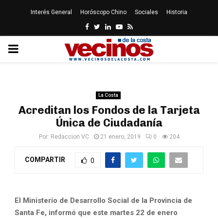
Interés General
Horóscopo Chino
Sociales
Historia
Facebook
Twitter
Linkedin
Youtube
Rss
PRIMARY
MENU
La Costa
Acreditan los Fondos de la Tarjeta
Única de Ciudadanía
Por:
Redaccion VC
21 enero, 2019
0
204
COMPARTIR
0
El Ministerio de Desarrollo Social de la Provincia de
Santa Fe, informó que este martes 22 de enero