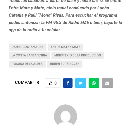
Todos los sábados, a partir de las 9 y hasta las 12 se emite
Entre Mate y Mate, ciclo radial conducido por Lucho
Catania y Raúl “Mono” Rivas. Para escuchar el programa
podes sintonizar la FM 96.3 de Radio EME o bien, bajarte la
app de la radio a tu celular.
DANIEL COSTAMAGNA
ENTRE MATE Y MATE
LA COSTA SANTAFESINA
MINISTERIO DE LA PRODUCCIÓN
POSADA DE LA ALDEA
RUBÉN ZURBRIGGEN
COMPARTIR
0