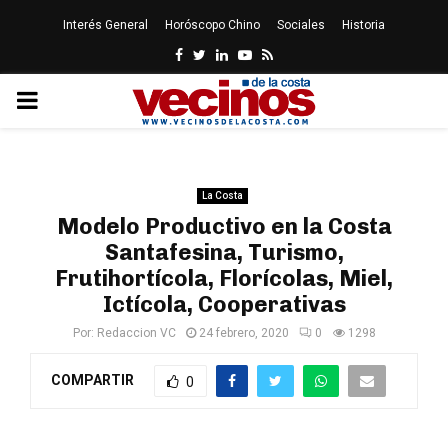
Interés General
Horóscopo Chino
Sociales
Historia
Facebook
Twitter
Linkedin
Youtube
Rss
PRIMARY
MENU
La Costa
Modelo Productivo en la Costa
Santafesina, Turismo,
Frutihortícola, Florícolas, Miel,
Ictícola, Cooperativas
Por:
Redaccion VC
24 febrero, 2020
0
1298
COMPARTIR
0