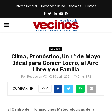
Interés General
Horóscopo Chino
Sociales
Historia
Facebook
Twitter
Linkedin
Youtube
Rss
PRIMARY
MENU
La Costa
Clima, Pronóstico, Un 1° de Mayo
Ideal para Comer Locro, al Aire
Libre y en Familia
Por:
Redaccion VC
30 abril, 2021
0
872
COMPARTIR
0
El Centro de Informaciones Meteorológicas de la