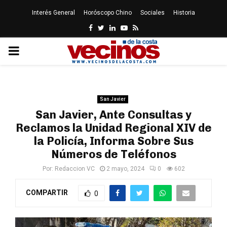
Interés General
Horóscopo Chino
Sociales
Historia
Facebook
Twitter
Linkedin
Youtube
Rss
PRIMARY
MENU
San Javier
San Javier, Ante Consultas y
Reclamos la Unidad Regional XIV de
la Policía, Informa Sobre Sus
Números de Teléfonos
Por:
Redaccion VC
2 mayo, 2024
0
602
COMPARTIR
0