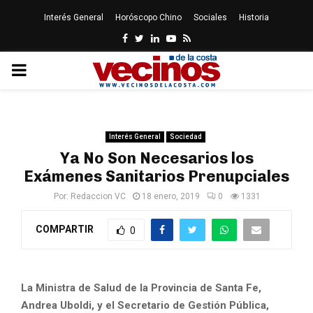
Interés General
Horóscopo Chino
Sociales
Historia
Facebook
Twitter
Linkedin
Youtube
Rss
PRIMARY
MENU
Interés General
Sociedad
Ya No Son Necesarios los
Exámenes Sanitarios Prenupciales
Por:
Redaccion VC
18 enero, 2019
0
1331
COMPARTIR
0
La Ministra de Salud de la Provincia de Santa Fe,
Andrea Uboldi, y el Secretario de Gestión Pública,