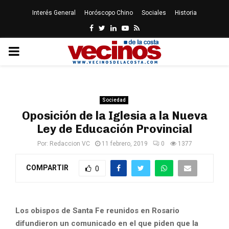
Interés General
Horóscopo Chino
Sociales
Historia
Facebook
Twitter
Linkedin
Youtube
Rss
PRIMARY
MENU
Sociedad
Oposición de la Iglesia a la Nueva
Ley de Educación Provincial
Por:
Redaccion VC
11 febrero, 2019
0
1377
COMPARTIR
0
Los obispos de Santa Fe reunidos en Rosario
difundieron un comunicado en el que piden que la