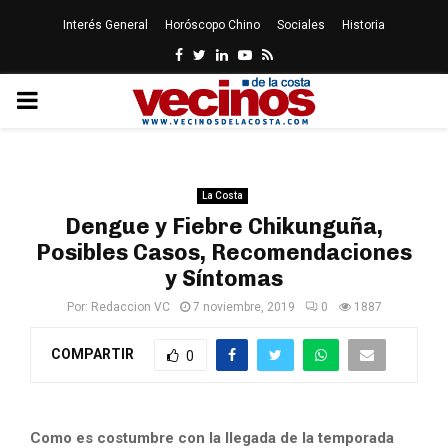
Interés General
Horóscopo Chino
Sociales
Historia
Facebook
Twitter
Linkedin
Youtube
Rss
PRIMARY
MENU
La Costa
Dengue y Fiebre Chikunguña,
Posibles Casos, Recomendaciones
y Síntomas
Por:
Redaccion VC
7 noviembre, 2019
0
1887
COMPARTIR
0
Como es costumbre con la llegada de la temporada