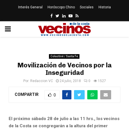
Interés General
Horóscopo Chino
Sociales
Historia
Facebook
Twitter
Linkedin
Youtube
Rss
PRIMARY
MENU
Colastiné / Santa Fe
Movilización de Vecinos por la
Inseguridad
Por:
Redaccion VC
24 julio, 2018
0
1527
COMPARTIR
0
El próximo sábado 28 de julio a las 11 hrs., los vecinos
de la Costa se congregarán a la altura del primer