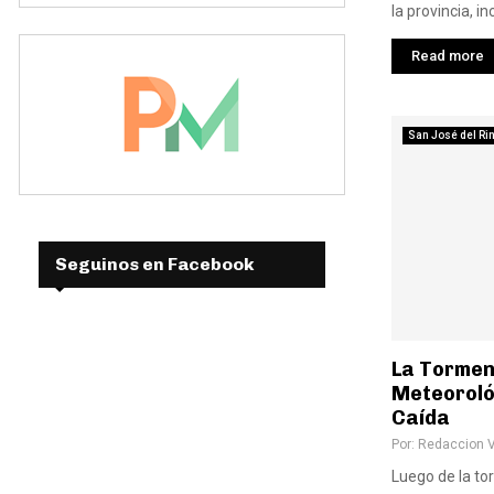
la provincia, in
Read more
San José del Ri
Seguinos en Facebook
La Torment
Meteoroló
Caída
Por:
Redaccion 
Luego de la to