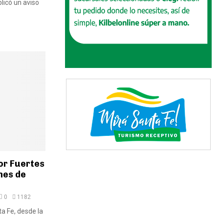
licó un aviso
or Fuertes
nes de
0
1182
ta Fe, desde la