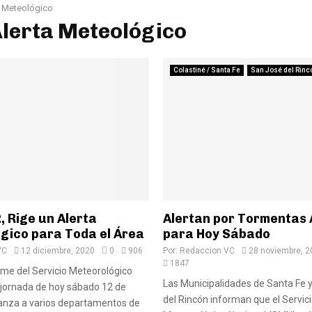
a Meteológico
Alerta Meteológico
Colastiné / Santa Fe
San José del Rinc
 Rige un Alerta
Alertan por Tormentas 
gico para Toda el Área
para Hoy Sábado
VC
12 diciembre, 2020
0
906
Por:
Redaccion VC
28 noviembre, 2
1847
me del Servicio Meteorológico
Las Municipalidades de Santa Fe 
a jornada de hoy sábado 12 de
del Rincón informan que el Servic
canza a varios departamentos de