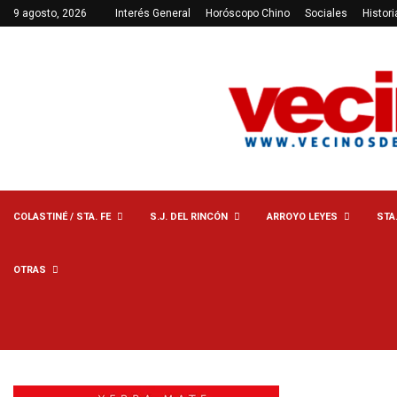
9 agosto, 2026
Interés General
Horóscopo Chino
Sociales
Histori
COLASTINÉ / STA. FE
S.J. DEL RINCÓN
ARROYO LEYES
STA
OTRAS