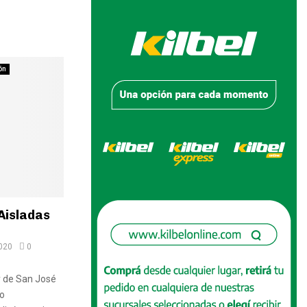
ón
Aisladas
020
0
y de San José
io