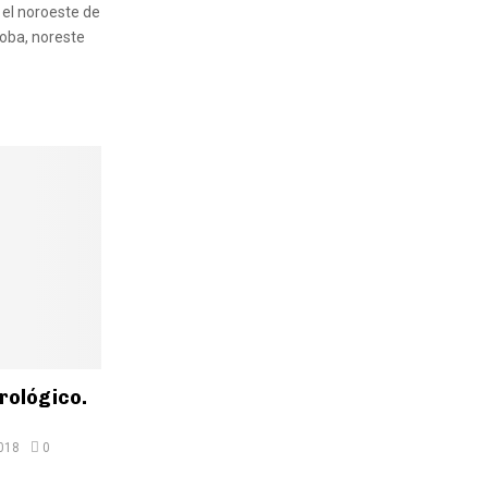
 el noroeste de
doba, noreste
rológico.
018
0