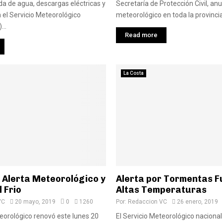
a de agua, descargas eléctricas y
Secretaría de Protección Civil, anu
en el Servicio Meteorológico
meteorológico en toda la provincia
...
Read more
La Costa
 Alerta Meteorológico y
Alerta por Tormentas F
l Frio
Altas Temperaturas
VC
20 mayo, 2019
0
1260
Por:
Redaccion VC
26 enero, 2019
teorológico renovó este lunes 20
El Servicio Meteorológico naciona