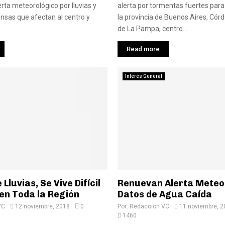
rta meteorológico por lluvias y
alerta por tormentas fuertes para
nsas que afectan al centro y
la provincia de Buenos Aires, Cór
de La Pampa, centro...
Read more
Interés General
Lluvias, Se Vive Difícil
Renuevan Alerta Meteo
en Toda la Región
Datos de Agua Caída
VC
12 noviembre, 2018
0
Por:
Redaccion VC
11 noviembre, 2
1460