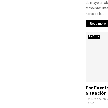
de mayo un ale
tormentas inte
norte de la...
Read more
La Costa
Por Fuerte 
Situación 
Por:
Redaccion 
1461