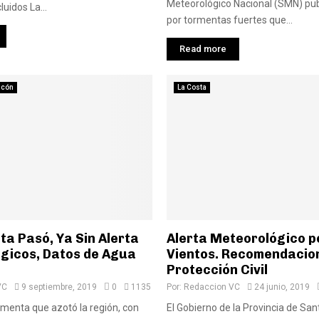
Meteorológico Nacional (SMN) pub
cluidos La...
por tormentas fuertes que...
Read more
ncón
La Costa
a Pasó, Ya Sin Alerta
Alerta Meteorológico p
gicos, Datos de Agua
Vientos. Recomendacio
Protección Civil
VC
9 septiembre, 2019
0
1135
Por:
Redaccion VC
24 junio, 2019
rmenta que azotó la región, con
El Gobierno de la Provincia de San