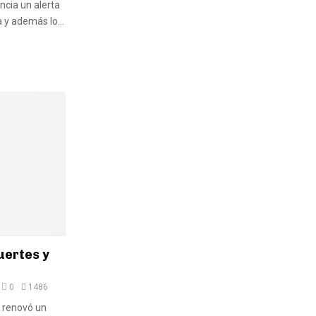
ncia un alerta
 y además lo...
uertes y
0
1486
l renovó un