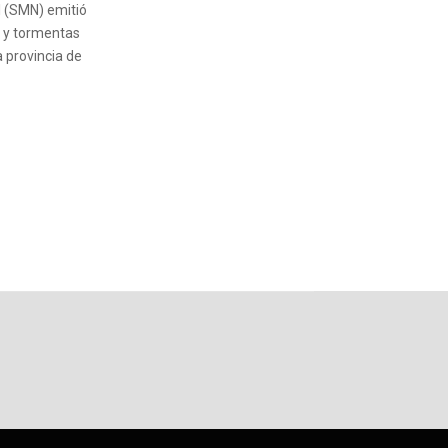
l (SMN) emitió
s y tormentas
a provincia de