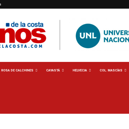
a
. ROSA DE CALCHINES
CAYASTÁ
HELVECIA
COL. MASCÍAS