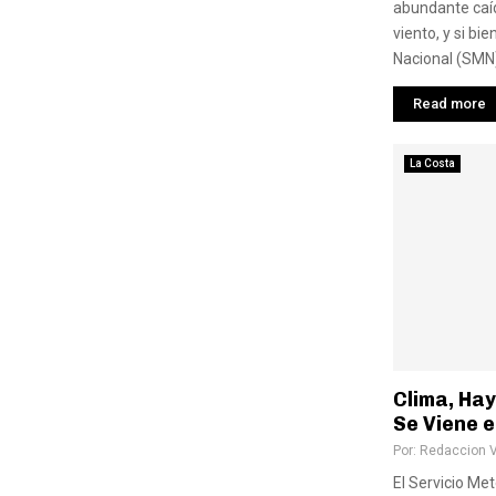
abundante caíd
viento, y si bi
Nacional (SMN)
Read more
La Costa
Clima, Hay
Se Viene e
Por:
Redaccion 
El Servicio Me