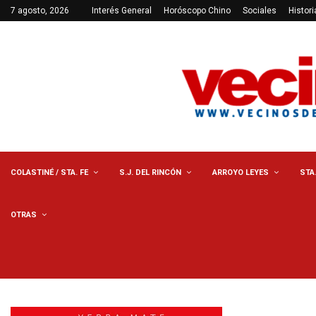
7 agosto, 2026
Interés General
Horóscopo Chino
Sociales
Histori
COLASTINÉ / STA. FE
S.J. DEL RINCÓN
ARROYO LEYES
STA
OTRAS