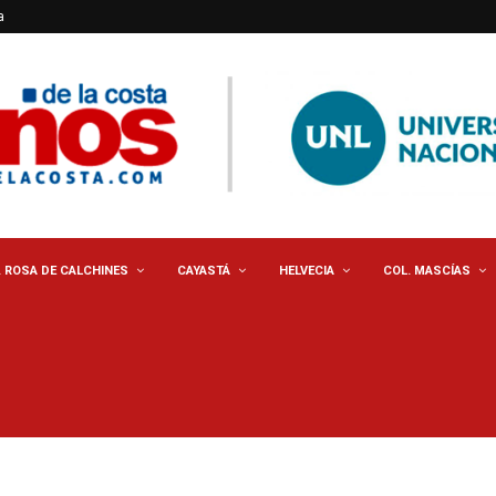
a
. ROSA DE CALCHINES
CAYASTÁ
HELVECIA
COL. MASCÍAS