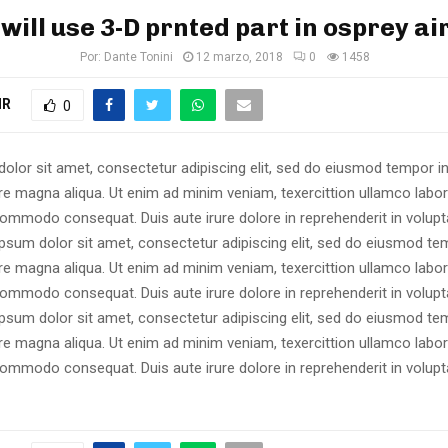
will use 3-D prnted part in osprey ai
Por:
Dante Tonini
12 marzo, 2018
0
1458
IR
0
olor sit amet, consectetur adipiscing elit, sed do eiusmod tempor in
re magna aliqua. Ut enim ad minim veniam, texercittion ullamco labori
commodo consequat. Duis aute irure dolore in reprehenderit in volupta
psum dolor sit amet, consectetur adipiscing elit, sed do eiusmod tem
re magna aliqua. Ut enim ad minim veniam, texercittion ullamco labori
commodo consequat. Duis aute irure dolore in reprehenderit in volupta
sum dolor sit amet, consectetur adipiscing elit, sed do eiusmod tem
re magna aliqua. Ut enim ad minim veniam, texercittion ullamco labori
commodo consequat. Duis aute irure dolore in reprehenderit in volupta