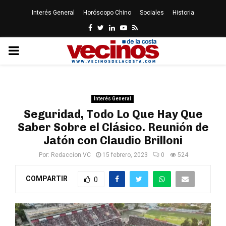
Interés General
Horóscopo Chino
Sociales
Historia
Facebook
Twitter
Linkedin
Youtube
Rss
PRIMARY
MENU
Interés General
Seguridad, Todo Lo Que Hay Que
Saber Sobre el Clásico. Reunión de
Jatón con Claudio Brilloni
Por:
Redaccion VC
15 febrero, 2023
0
524
COMPARTIR
0